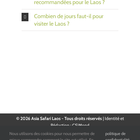
recommandées pour le Laos ?
Combien de jours faut-il pour
visiter le Laos ?
© 2026 Asia Safari Laos - Tous droits réservés
|
Identité et
Rédaction : CSiMond
Nous utilisons des cookies pour nous permettre de
politique de
Facebook
Instagram
YouTube
LinkedIn
mieux comprendre comment le site est utilisé. En
confidentialité.