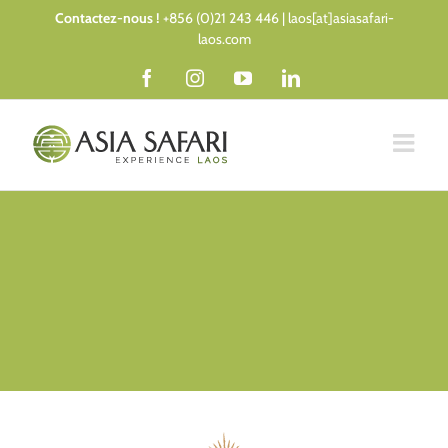
Passer
Contactez-nous !
+856 (0)21 243 446 | laos[at]asiasafari-
au
laos.com
contenu
Facebook
Instagram
YouTube
LinkedIn