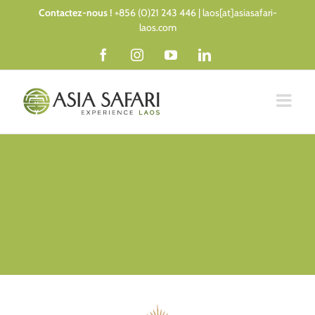
Passer
Contactez-nous !
+856 (0)21 243 446 | laos[at]asiasafari-
au
laos.com
contenu
Facebook
Instagram
YouTube
LinkedIn