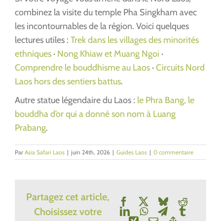
combinez la visite du temple Pha Singkham avec
les incontournables de la région. Voici quelques
lectures utiles :
Trek dans les villages des minorités
ethniques
·
Nong Khiaw et Muang Ngoi
·
Comprendre le bouddhisme au Laos
·
Circuits Nord
Laos hors des sentiers battus
.
Autre statue légendaire du Laos :
le Phra Bang, le
bouddha d’or qui a donné son nom à Luang
Prabang
.
Par
Asia Safari Laos
|
juin 24th, 2026
|
Guides Laos
|
0 commentaire
Partagez cet article,
Facebook
X
Bluesky
Reddit
Choisissez votre
LinkedIn
WhatsApp
Telegram
Tumblr
Xing
E-
Copy