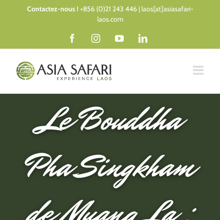
Passer
Contactez-nous !
+856 (0)21 243 446 | laos[at]asiasafari-
au
laos.com
contenu
Facebook
Instagram
YouTube
LinkedIn
Le Bouddha
Pha Singkham
de Muang La :