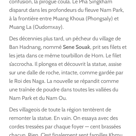
confusion, la pirogue coula. Le Pha Singkham
disparut dans les profondeurs du fleuve Nam Park,
à la frontière entre Muang Khoua (Phongsaly) et
Muang La (Oudomxay).
Des décennies plus tard, un pêcheur du village de
Ban Hadnang, nommé
Sene Souak
, prit ses filets et
les jeta dans ce même tourbillon de Hom. Le filet
s’accrocha. Il plongea et découvrit la statue, assise
sur une dalle de roche, intacte, comme gardée par
le Roi des Naga. La nouvelle se répandit comme
une traînée de poudre dans toutes les vallées du
Nam Park et du Nam Ou.
Des villageois de toute la région tentèrent de
remonter la statue. En vain. On essaya avec des
cordes tressées par chaque foyer — cent brassées
chacun. Rien. C’est finalement sept familles Khmu