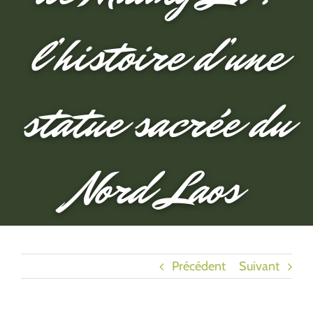
l’histoire d’une
statue sacrée du
Nord Laos
Précédent
Suivant