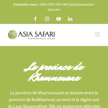
Passer
Contactez-nous !
+856 (0)21 243 446 | laos[at]asiasafari-
au
laos.com
contenu
Facebook
Instagram
YouTube
LinkedIn
La province de
Khammouane
La province de Khammouane se dessine entre la
province de Bolikhamxay au nord et la région sud
du Laos
Savannakhet
. Elle est également délimitée