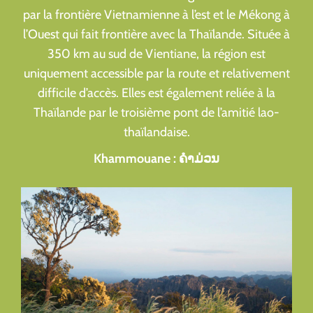
par la frontière Vietnamienne à l’est et le Mékong à
l’Ouest qui fait frontière avec la Thaïlande. Située à
350 km au sud de Vientiane, la région est
uniquement accessible par la route et relativement
difficile d’accès. Elles est également reliée à la
Thaïlande par le troisième pont de l’amitié lao-
thaïlandaise.
Khammouane : ຄໍາມ່ວນ