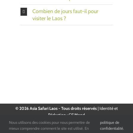
Combien de jours faut-il pour
visiter le Laos ?
© 2026 Asia Safari Laos - Tous droits réservés
|
Identité et
Rédaction : CSiMond
Nous utilisons des cookies pour nous permettre de
politique de
Facebook
Instagram
YouTube
LinkedIn
mieux comprendre comment le site est utilisé. En
confidentialité.