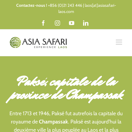
Passer
Contactez-nous !
+856 (0)21 243 446 | laos[at]asiasafari-
au
laos.com
contenu
Facebook
Instagram
YouTube
LinkedIn
Paksé, capitale de la
province de Champassak
Entre 1713 et 1946, Paksé fut autrefois la capitale du
royaume de
Champassak
. Paksé est aujourd’hui la
deuxième ville la plus peuplée au Laos et la plus