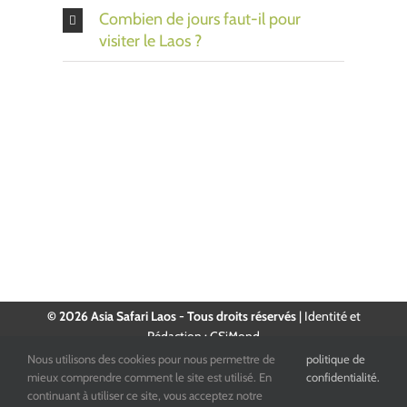
Combien de jours faut-il pour
visiter le Laos ?
© 2026 Asia Safari Laos - Tous droits réservés
|
Identité et
Rédaction : CSiMond
Nous utilisons des cookies pour nous permettre de
politique de
Facebook
Instagram
YouTube
LinkedIn
mieux comprendre comment le site est utilisé. En
confidentialité.
continuant à utiliser ce site, vous acceptez notre